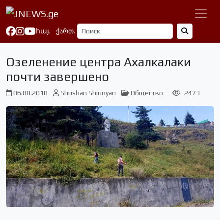
հայ.
ქართ.
Озеленение центра Ахалкалаки
почти завершено
06.08.2018
Shushan Shirinyan
Общество
2473