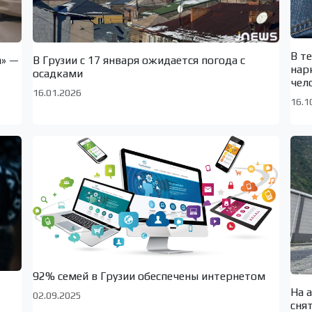
В т
а» —
В Грузии с 17 января ожидается погода с
нар
осадками
чел
16.01.2026
16.1
92% семей в Грузии обеспечены интернетом
На 
02.09.2025
сня