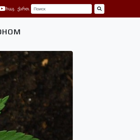
հայ.
ქართ.
коном