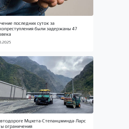
ечение последних суток за
копреступления были задержаны 47
овека
0.2025
автодороге Мцхета-Степанцминда-Ларс
ты ограничения