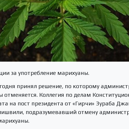
ции за употребление марихуаны.
годня принял решение, по которому админист
 отменяется. Коллегия по делам Конституцио
та на пост президента от «Гирчи» Зураба Джа
лишвили, подразумевавший отмену админист
марихуаны.