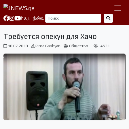
հայ.
ქართ.
Требуется опекун для Хачо
18.07.2018
Rima Garibyan
Общество
4531