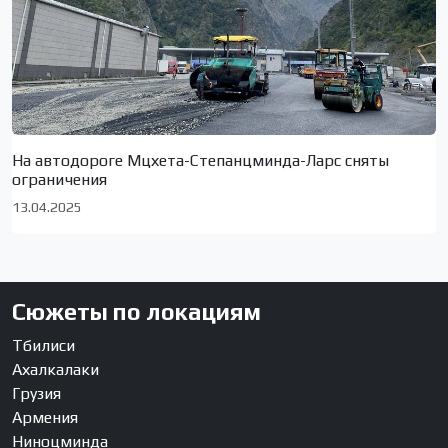
На автодороге Мцхета-Степанцминда-Ларс сняты
ограничения
13.04.2025
Сюжеты по локациям
Тбилиси
Ахалкалаки
Грузия
Армения
Ниноцминда