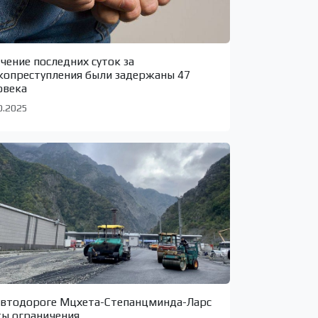
ечение последних суток за
копреступления были задержаны 47
овека
0.2025
автодороге Мцхета-Степанцминда-Ларс
ты ограничения