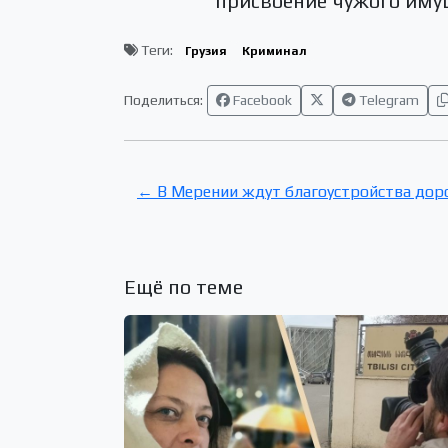
присвоение чужого имуще
Теги:
Грузия
Криминал
Поделиться:
Facebook
Telegram
← В Мерении ждут благоустройства дор
Ещё по теме