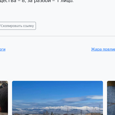
ства – 8, за разбой – 1 лицо.
Скопировать ссылку
оги
Жара повли