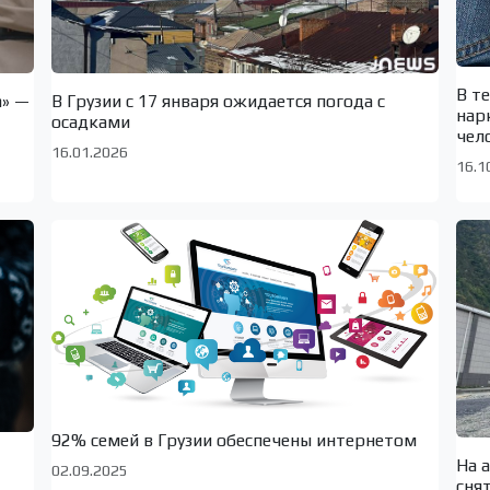
В т
а» —
В Грузии с 17 января ожидается погода с
нар
осадками
чел
16.01.2026
16.1
92% семей в Грузии обеспечены интернетом
На 
02.09.2025
сня