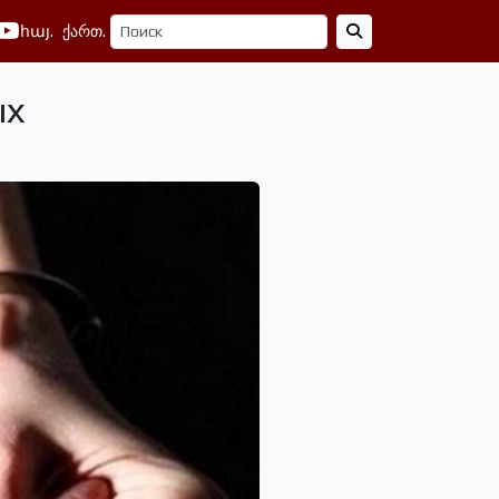
հայ.
ქართ.
ых