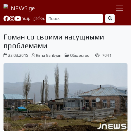
հայ.
ქართ.
Гоман со своими насущными
проблемами
23.03.2015
Rima Garibyan
Общество
7041