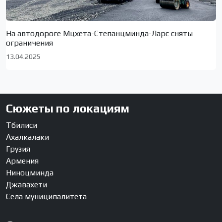
На автодороге Мцхета-Степанцминда-Ларс сняты
ограничения
13.04.2025
Сюжеты по локациям
Тбилиси
Ахалкалаки
Грузия
Армения
Ниноцминда
Джавахети
Села муниципалитета