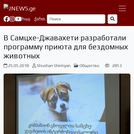
հայ.
ქართ.
В Самцхе-Джавахети разработали
программу приюта для бездомных
животных
25.05.2018
Shushan Shirinyan
Общество
2853