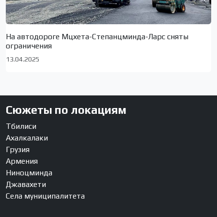
На автодороге Мцхета-Степанцминда-Ларс сняты
ограничения
13.04.2025
Сюжеты по локациям
Тбилиси
Ахалкалаки
Грузия
Армения
Ниноцминда
Джавахети
Села муниципалитета