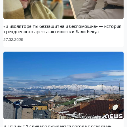
«В изоляторе ты беззащитна и беспомощна» — история
трехдневного ареста активистки Лали Кекуа
27.02.2026
В Грузии с 17 января ожидается погода с осадками