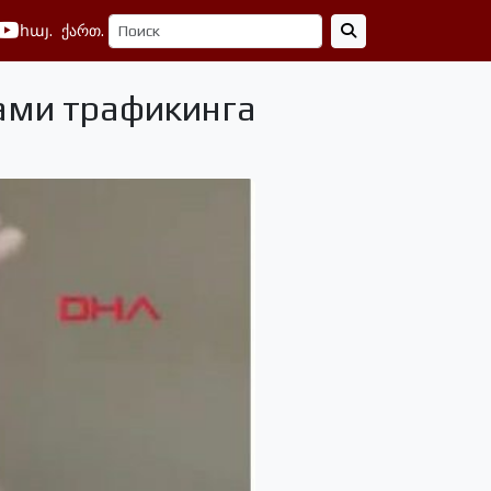
հայ.
ქართ.
ами трафикинга