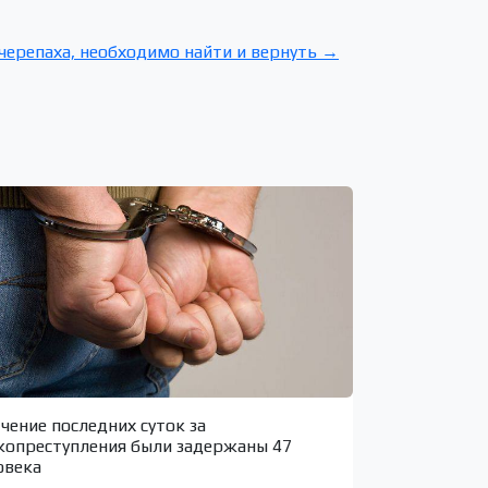
черепаха, необходимо найти и вернуть →
ечение последних суток за
копреступления были задержаны 47
овека