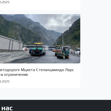
0.2025
автодороге Мцхета-Степанцминда-Ларс
ты ограничения
4.2025
 нас