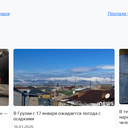
очари
Пропала 
В т
а» —
В Грузии с 17 января ожидается погода с
нар
осадками
чел
16.01.2026