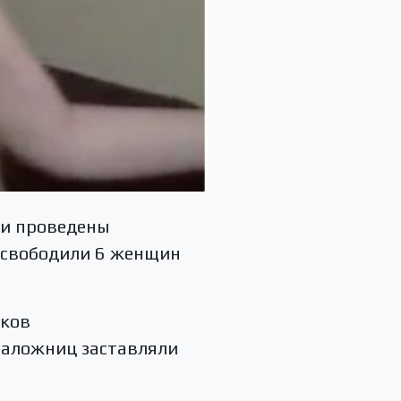
ли проведены
 освободили 6 женщин
иков
заложниц заставляли