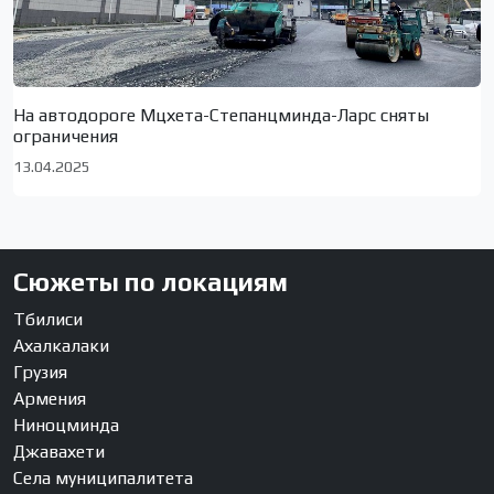
На автодороге Мцхета-Степанцминда-Ларс сняты
ограничения
13.04.2025
Сюжеты по локациям
Тбилиси
Ахалкалаки
Грузия
Армения
Ниноцминда
Джавахети
Села муниципалитета