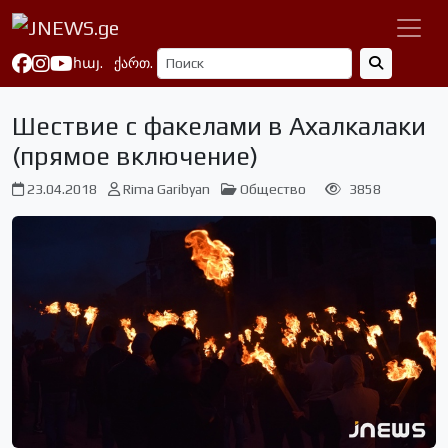
հայ.
ქართ.
Шествие с факелами в Ахалкалаки
(прямое включение)
23.04.2018
Rima Garibyan
Общество
3858