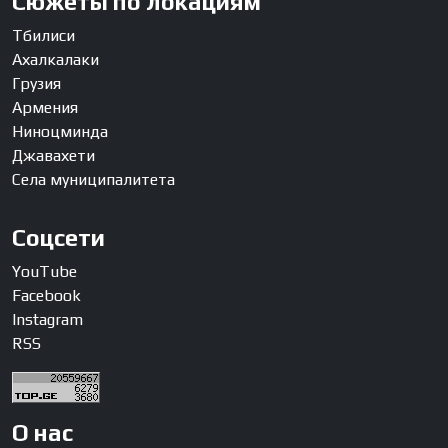
Сюжеты по локациям
Тбилиси
Ахалкалаки
Грузия
Армения
Ниноцминда
Джавахети
Села муниципалитета
Соцсети
YouTube
Facebook
Instagram
RSS
О нас