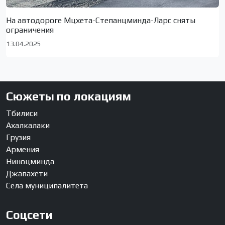
На автодороге Мцхета-Степанцминда-Ларс сняты
ограничения
13.04.2025
Сюжеты по локациям
Тбилиси
Ахалкалаки
Грузия
Армения
Ниноцминда
Джавахети
Села муниципалитета
Соцсети