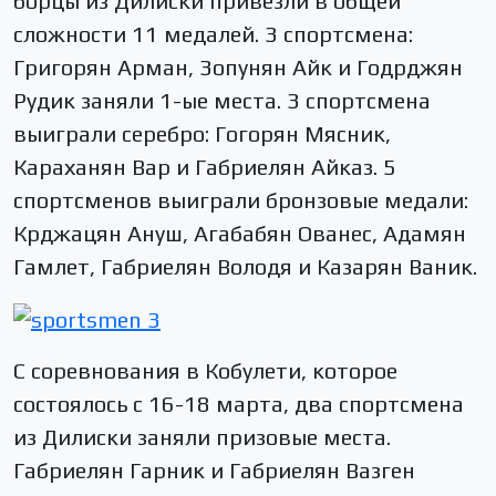
борцы из Дилиски привезли в общей
сложности 11 медалей. 3 спортсмена:
Григорян Арман, Зопунян Айк и Годрджян
Рудик заняли 1-ые места. 3 спортсмена
выиграли серебро: Гогорян Мясник,
Караханян Вар и Габриелян Айказ. 5
спортсменов выиграли бронзовые медали:
Крджацян Ануш, Агабабян Ованес, Адамян
Гамлет, Габриелян Володя и Казарян Ваник.
С соревнования в Кобулети, которое
состоялось с 16-18 марта, два спортсмена
из Дилиски заняли призовые места.
Габриелян Гарник и Габриелян Вазген