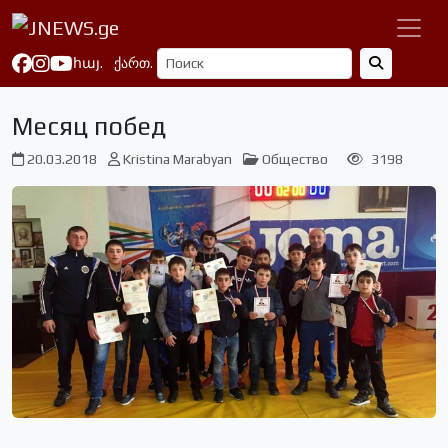
հայ.
ქართ.
Месяц побед
20.03.2018
Kristina Marabyan
Общество
3198