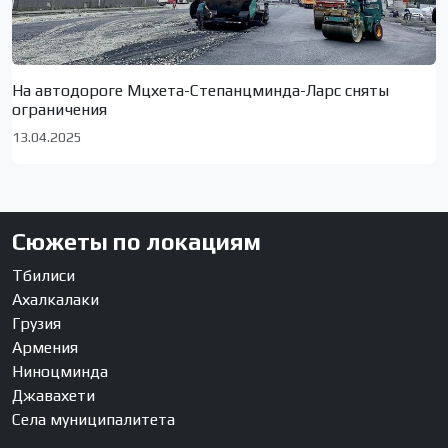
На автодороге Мцхета-Степанцминда-Ларс сняты
ограничения
13.04.2025
Сюжеты по локациям
Тбилиси
Ахалкалаки
Грузия
Армения
Ниноцминда
Джавахети
Села муниципалитета