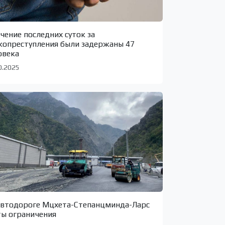
ечение последних суток за
копреступления были задержаны 47
овека
0.2025
автодороге Мцхета-Степанцминда-Ларс
ты ограничения