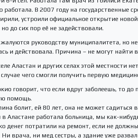
и 6-и сёл. Работала там врач из Тбилиси Екат
о работала. В 2007 году на государственные с
ирили, устроили официальное открытие новой
но до сих пор её не задействовали.
 жалуются руководству муниципалитета, но не 
сь и действовала. Причина – не могут найти в
селе Аластан и других селах этой местности н
в случае чего смогли получить первую медици
окио говорит, что если вдруг заболеешь, то д
ую помощь.
пина болит, ей 80 лет, она не может садиться 
ы в Аластане работала больница, мы как-нибудь
ко денег потратили на ремонт, если не должн
Ни врача, ни мед сестры, а здание уже развал