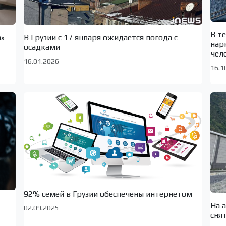
В т
а» —
В Грузии с 17 января ожидается погода с
нар
осадками
чел
16.01.2026
16.1
92% семей в Грузии обеспечены интернетом
На 
02.09.2025
сня