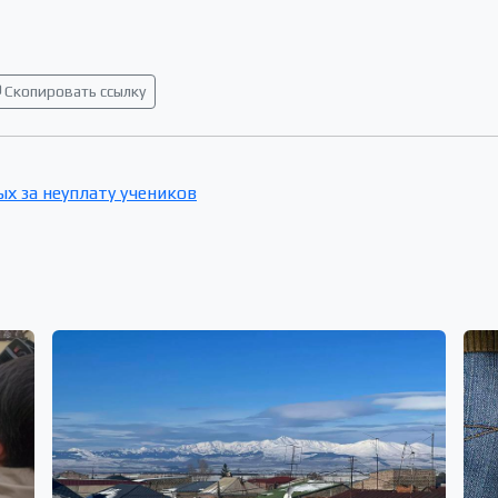
Скопировать ссылку
х за неуплату учеников