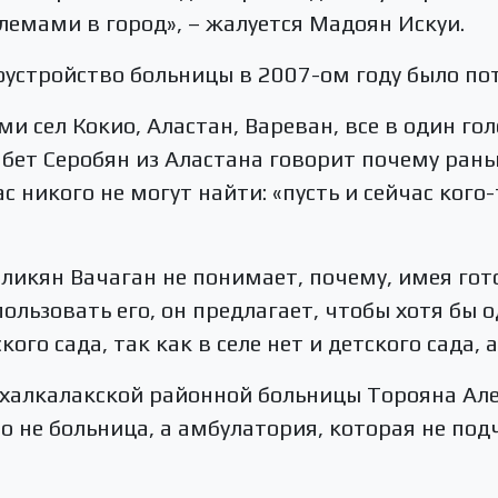
емами в город», – жалуется Мадоян Искуи.
гоустройство больницы в 2007-ом году было по
и сел Кокио, Аластан, Вареван, все в один го
абет Серобян из Аластана говорит почему ран
ас никого не могут найти: «пусть и сейчас кого
ликян Вачаган не понимает, почему, имея гот
пользовать его, он предлагает, чтобы хотя бы 
кого сада, так как в селе нет и детского сада,
халкалакской районной больницы Торояна Алек
о не больница, а амбулатория, которая не под