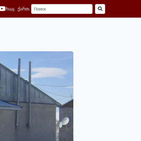
հայ.
ქართ.