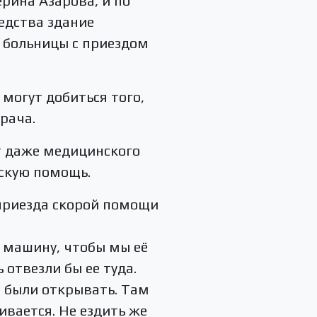
ерина Азарова, и по
редства здание
 больницы с приездом
могут добиться того,
рача.
ет даже медицинского
нскую помощь.
о приезда скорой помощи
в машину, чтобы мы её
 отвезли бы ее туда.
ы были открывать. Там
ивается. Не ездить же