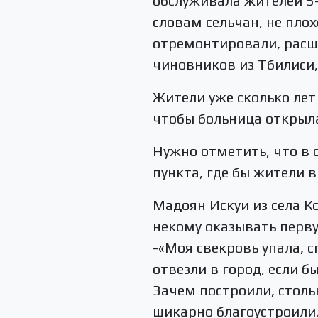
обслуживала жителей 5-
словам сельчан, не плох
отремонтировали, расш
чиновников из Тбилиси, 
Жители уже сколько лет
чтобы больница открыла
Нужно отметить, что в 
пункта, где бы жители 
Мадоян Искуи из села К
некому оказывать перв
-«Моя свекровь упала, с
отвезли в город, если б
Зачем построили, столь
шикарно благоустроили. 