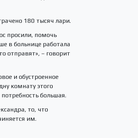
трачено 180 тысяч лари.
лос просили, помочь
ьше в больнице работала
-то отправят», – говорит
овое и обустроенное
одну комнату этого
 а потребность большая.
сандра, то, что
чиняется им.