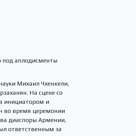
го под аплодисменты
науки Михаил Чхенкели,
рзаханян. На сцене со
ла инициатором и
н во время церемонии
тва диаспоры Армении,
был ответственным за