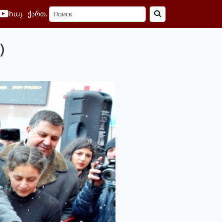
հայ.
ქართ.
)