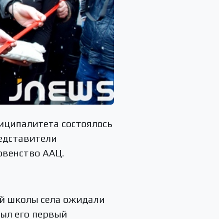
ниципалитета состоялось
едставители
овенство ААЦ.
ой школы села ожидали
был его первый