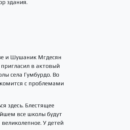
ор здания.
зе и Шушаник Мгдесян
 пригласил в актовый
лы села Гумбурдо. Во
акомится с проблемами
ся здесь. Блестящее
ейшем все школы будут
 великолепное. У детей