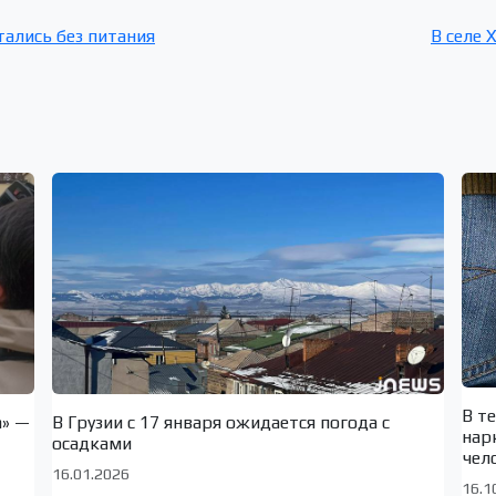
тались без питания
В селе 
В т
а» —
В Грузии с 17 января ожидается погода с
нар
осадками
чел
16.01.2026
16.1