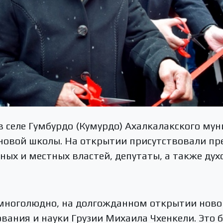
 в селе Гумбурдо (Кумурдо) Ахалкалакского му
новой школы. На открытии присутствовали пр
ных и местных властей, депутаты, а также дух
о многолюдно, на долгожданном открытии нов
вания и науки Грузии Михаила Чхенкели. Это 