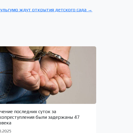
Хульгумо ждут открытия детского сада →
ечение последних суток за
копреступления были задержаны 47
овека
0.2025