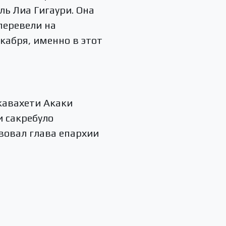
ь Лиа Гигаури. Она
перевели на
кабря, именно в этот
жавахети Акаки
и сакребуло
вовал глава епархии