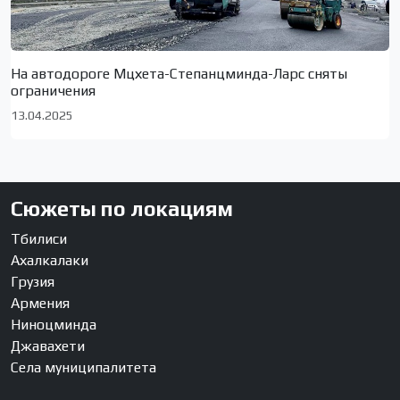
На автодороге Мцхета-Степанцминда-Ларс сняты
ограничения
13.04.2025
Сюжеты по локациям
Тбилиси
Ахалкалаки
Грузия
Армения
Ниноцминда
Джавахети
Села муниципалитета