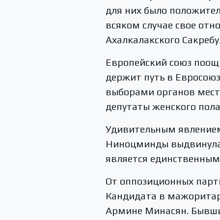
для них было положител
всяком случае свое отн
Ахалкалакского Сакребу
Европейский союз поощр
держит путь в Евросоюз
выборами органов мест
депутаты женского пола
Удивительным явлением 
Ниноцминды выдвинула 
является единственным
От оппозиционных парти
Кандидата в мажоритар
Армине Минасян. Бывши