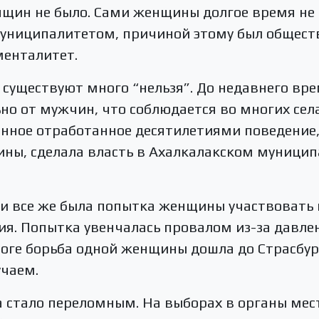
щин не было. Сами женщины долгое время не 
муниципалитетом, причиной этому был общест
менталитет.
уществуют много “нельзя”. До недавнего вре
о от мужчин, что соблюдается во многих селах
нное отработанное десятилетиями поведение,
ны, сделала власть в Ахалкалакском муницип
ки все же была попытка женщины участвовать
я. Попытка увенчалась провалом из-за давле
тоге борьба одной женщины дошла до Страсбург
учаем.
а стало переломным. На выборах в органы мес