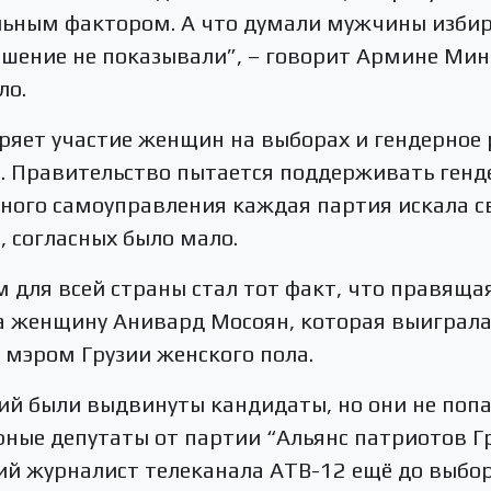
ьным фактором. А что думали мужчины избира
ошение не показывали”, – говорит Армине Мин
ло.
яет участие женщин на выборах и гендерное р
. Правительство пытается поддерживать генд
ного самоуправления каждая партия искала с
, согласных было мало.
для всей страны стал тот факт, что правящая
женщину Анивард Мосоян, которая выиграла
 мэром Грузии женского пола.
й были выдвинуты кандидаты, но они не попа
ные депутаты от партии “Альянс патриотов Гр
й журналист телеканала АТВ-12 ещё до выбор