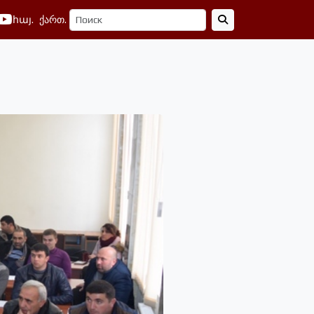
հայ.
ქართ.