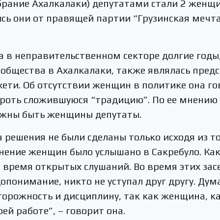
обрание Ахалкалаки) депутатами стали 2 женщ
сь они от правящей партии “Грузинская мечт
 в неправительственном секторе долгие годы,
 общества в Ахалкалаки, также являлась пре
ети. Об отсутствии женщин в политике она го
ороть сложившуюся “традицию”. По ее мнению 
лжны быть женщины депутаты.
а решения не были сделаны только исходя из т
мнение женщин было услышано в Сакребуло. Ка
 время открытых слушаний. Во время этих зас
допонимание, никто не уступал друг другу. Ду
рожность и дисциплину, так как женщина, ка
ей работе”, – говорит она.