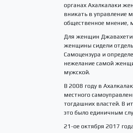
органах Ахалкалаки жен
вникать в управление 
общественное мнение, 
Для женщин Джавахети с
женщины сидели отдельн
Самоцензура и определе
нежелание самой женщи
мужской.
В 2008 году в Ахалкала
местного самоуправлени
тогдашних властей. В и
это было единичным сл
21-ое октября 2017 год