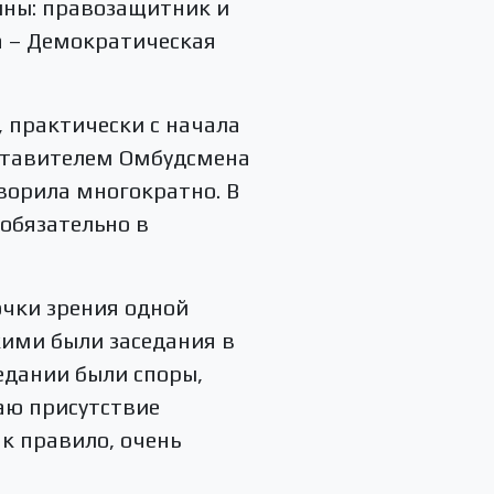
ины: правозащитник и
а – Демократическая
 практически с начала
дставителем Омбудсмена
ворила многократно. В
обязательно в
очки зрения одной
кими были заседания в
едании были споры,
маю присутствие
к правило, очень