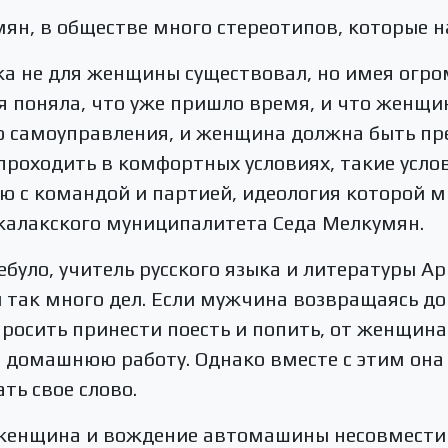
н, в обществе много стереотипов, которые н
ка не для женщины существовал, но имея огр
я поняла, что уже пришло время, и что женщи
о самоуправления, и женщина должна быть пре
роходить в комфортных условиях, такие услов
ю с командой и партией, идеология которой мн
лкалакского муниципалитета Седа Мелкумян.
було, учитель русского языка и литературы А
и так много дел. Если мужчина возвращаясь д
просить принести поесть и попить, от женщин
ю домашнюю работу. Однако вместе с этим она
ть свое слово.
 женщина и вождение автомашины несовмести