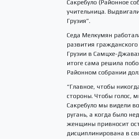
Сакребуло (Районное с
учительница. Выдвигали
Грузия”.
Седа Мелкумян работала
развития гражданского
Грузии в Самцхе-Джавах
итоге сама решила поб
Районном собрании до
“Главное, чтобы никогд
стороны. Чтобы голос, 
Сакребуло мы видели во
ругань, а когда было не
женщины привносит осто
дисциплинирована в сво