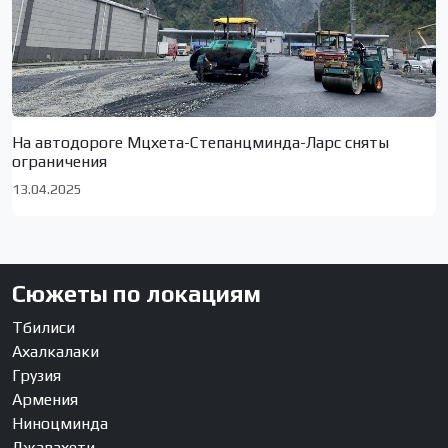
На автодороге Мцхета-Степанцминда-Ларс сняты
ограничения
13.04.2025
Сюжеты по локациям
Тбилиси
Ахалкалаки
Грузия
Армения
Ниноцминда
Джавахети