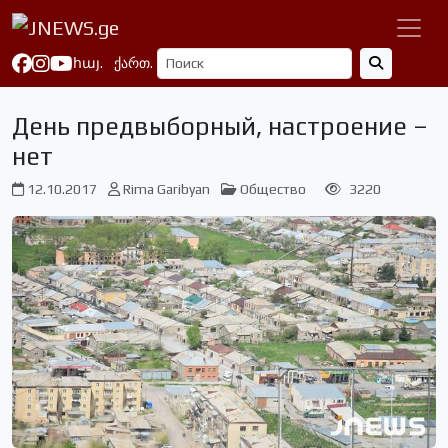
հայ.
ქართ.
День предвыборный, настроение –
нет
12.10.2017
Rima Garibyan
Общество
3220