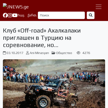
հայ.
ქართ.
Клуб «Off-road» Ахалкалаки
приглашен в Турцию на
соревнование, но…
03.10.2017
Ani Minasyan
Общество
4276