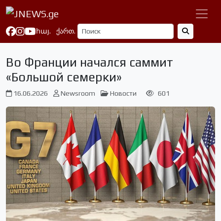
հայ.
ქართ.
Во Франции начался саммит
«Большой семерки»
16.06.2026
Newsroom
Новости
601