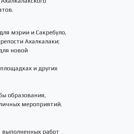
 Ахалкалакского
атов.
для мэрии и Сакребуло,
крепости Ахалкалаки;
для новой
 площадках и других
бы образования,
зличных мероприятий.
а выполненных работ