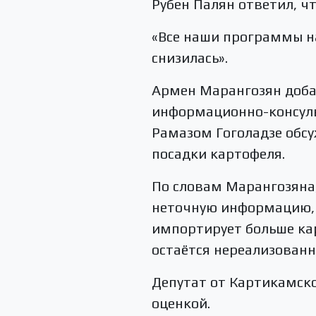
Рубен Палян ответил, ч
«Все наши программы н
снизилась».
Армен Марангозян добав
информационно-консуль
Рамазом Гоголадзе обс
посадки картофеля.
По словам Марангозяна,
неточную информацию, к
импортирует больше ка
остаётся нереализованн
Депутат от Картикамско
оценкой.