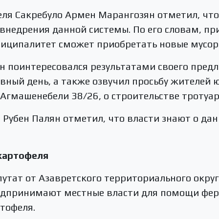
еля Сакребуло Армен Марангозян отметил, чт
внедрения данной системы. По его словам, п
униципалитет сможет приобретать новые мусор
н поинтересовался результатами своего пред
ный день, а также озвучил просьбу жителей 
гмашенебели 38/26, о строительстве тротуар
 Рубен Палян отметил, что власти знают о да
картофеля
путат от Азавретского территориального окру
редпринимают местные власти для помощи фер
тофеля.