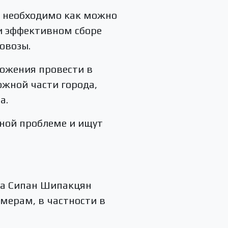
о необходимо как можно
ри эффективном сборе
овозы.
ложения провести в
южной части города,
а.
нной проблеме и ищут
га Сипан Шипакцян
мерам, в частности в