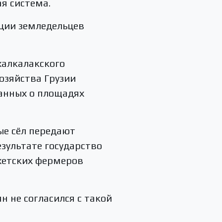
я система.
кции земледельцев
халкалакского
озяйства Грузии
данных о площадях
ые сёл передают
зультате государство
хетских фермеров
 не согласился с такой