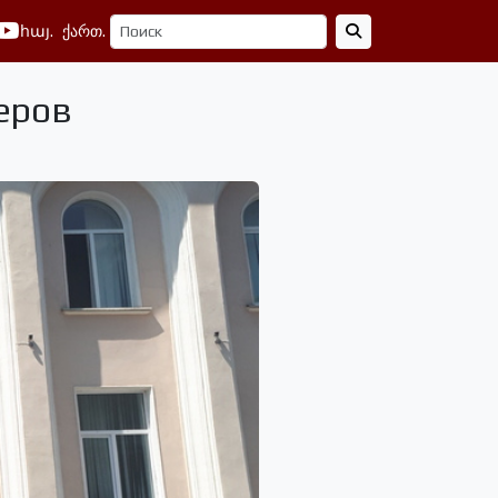
հայ.
ქართ.
еров