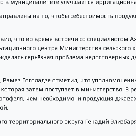
то в муниципалитете улучшается ирригационна
аправлены на то, чтобы себестоимость проду
ил, что во время встречи со специалистом А
тационного центра Министерства сельского х
уждалась серьёзная проблема недостоверных 
 Рамаз Гоголадзе отметил, что уполномоченн
оторая затем поступает в министерство. В ре
ртофеля, чем необходимо, и продукция джава
ой.
го территориального округа Генадий Элизбарян