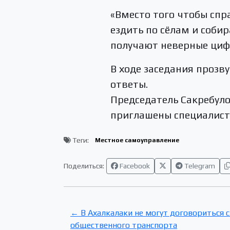
«Вместо того чтобы спр
ездить по сёлам и соби
получают неверные цифр
В ходе заседания прозв
ответы.
Председатель Сакребуло
приглашены специалисты
Теги:
Местное самоуправление
Поделиться:
Facebook
Telegram
← В Ахалкалаки не могут договориться с
общественного транспорта