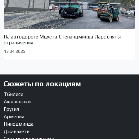
На автодороге Мцхета-Степанцминда-Ларс сняты
ограничения
13.04.2025
Сюжеты по локациям
Тбилиси
Ахалкалаки
Грузия
Армения
Ниноцминда
Джавахети
Села муниципалитета