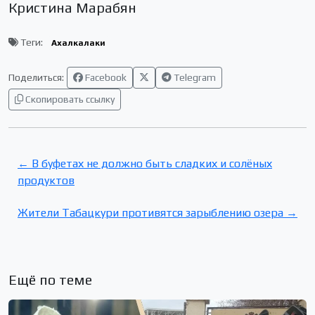
Кристина Марабян
Теги:
Ахалкалаки
Поделиться:
Facebook
Telegram
Скопировать ссылку
← В буфетах не должно быть сладких и солёных
продуктов
Жители Табацкури противятся зарыблению озера →
Ещё по теме