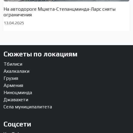
На автодороге Мцхета-Степанцминда-Ларс сняты
ограничения
13.04.2025
Сюжеты по локациям
Тбилиси
Ахалкалаки
Грузия
Армения
Ниноцминда
Джавахети
Села муниципалитета
Соцсети