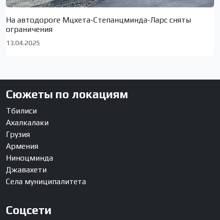
На автодороге Мцхета-Степанцминда-Ларс сняты
ограничения
13.04.2025
Сюжеты по локациям
Тбилиси
Ахалкалаки
Грузия
Армения
Ниноцминда
Джавахети
Села муниципалитета
Соцсети