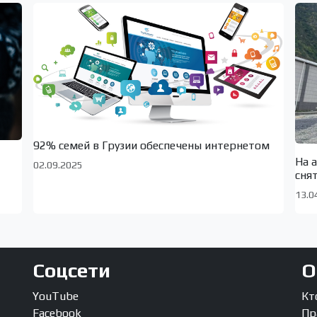
92% семей в Грузии обеспечены интернетом
На 
02.09.2025
сня
13.0
Соцсети
О
YouTube
Кт
Facebook
Пр