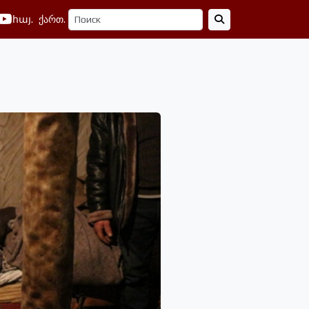
հայ.
ქართ.