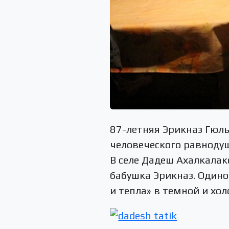
87-летняя Эрикназ Гюл
человеческого равноду
В селе Дадеш Ахалкалак
бабушка Эрикназ. Одино
и тепла» в темной и хо