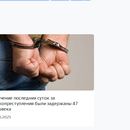
ечение последних суток за
копреступления были задержаны 47
овека
0.2025