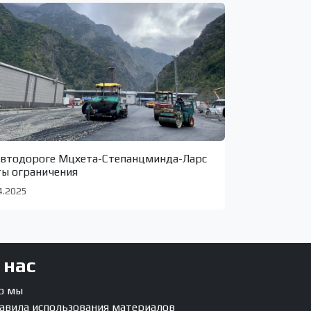
автодороге Мцхета-Степанцминда-Ларс
ты ограничения
4.2025
 нас
о мы
авила использования материалов