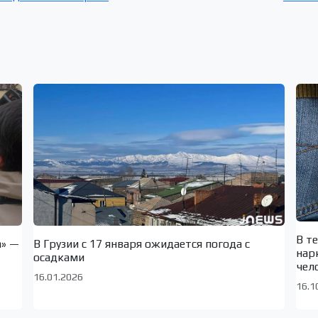
В т
а» —
В Грузии с 17 января ожидается погода с
нар
осадками
чел
16.01.2026
16.1