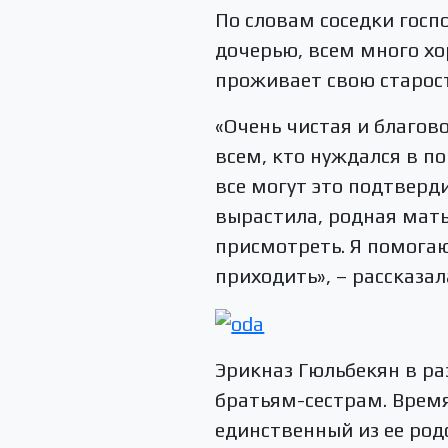
По словам соседки госп
дочерью, всем много хо
проживает свою старост
«Очень чистая и благов
всем, кто нуждался в п
все могут это подтверди
вырастила, родная мать
присмотреть. Я помогаю
приходить», – рассказал
Эрикназ Гюльбекян в ра
братьям-сестрам. Врем
единственный из ее род