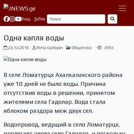
հայ.
ქართ.
Одна капля воды
22.12.2016
Rima Garibyan
Общество
4955
В селе Ломатурцх Ахалкалакского района
уже 10 дней не было воды. Причина
отсутствия воды в решении, принятом
жителями села Гадолар. Вода стала
яблоком раздора меж двух сел.
Водопровод, ведущий в село Ломатурцх,
пролегает через село Гадолар, и поскольку