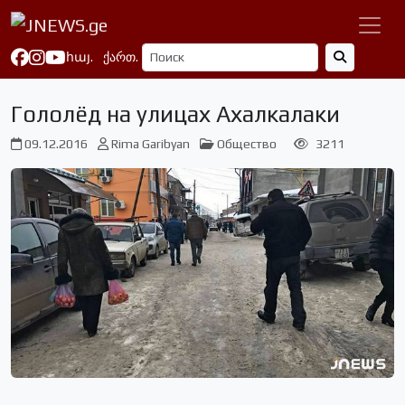
հայ.
ქართ.
Гололёд на улицах Ахалкалаки
09.12.2016
Rima Garibyan
Общество
3211