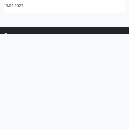
13.04.2025
Сюжеты по локациям
Тбилиси
Ахалкалаки
Грузия
Армения
Ниноцминда
Джавахети
Села муниципалитета
Соцсети
YouTube
Facebook
Instagram