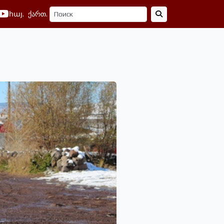
հայ.
ქართ.