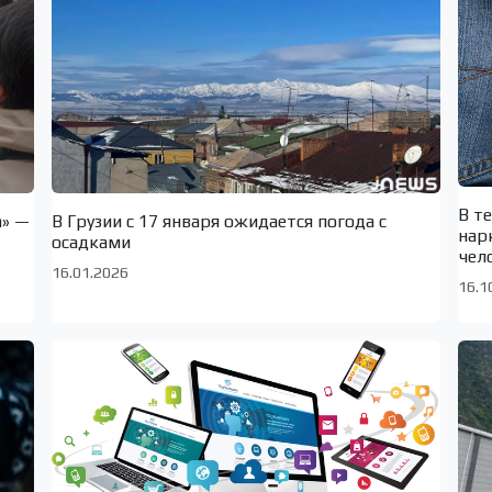
В т
а» —
В Грузии с 17 января ожидается погода с
нар
осадками
чел
16.01.2026
16.1