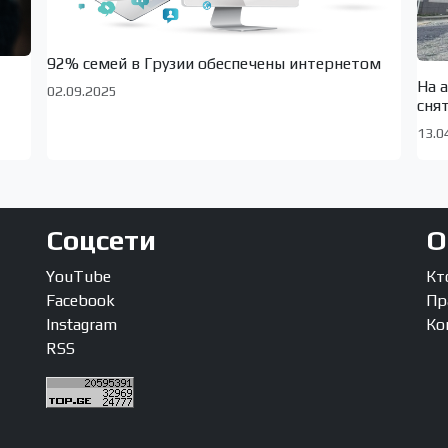
92% семей в Грузии обеспечены интернетом
На 
02.09.2025
сня
13.0
Соцсети
О
YouTube
Кт
Facebook
Пр
Instagram
Ко
RSS