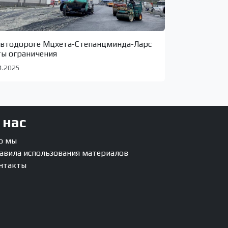
автодороге Мцхета-Степанцминда-Ларс
ты ограничения
4.2025
 нас
о мы
авила использования материалов
нтакты