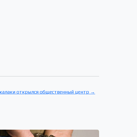
лкалаки открылся общественный центр →