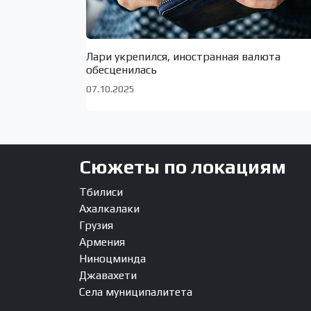
Лари укрепился, иностранная валюта
обесценилась
07.10.2025
Сюжеты по локациям
Тбилиси
Ахалкалаки
Грузия
Армения
Ниноцминда
Джавахети
Села муниципалитета