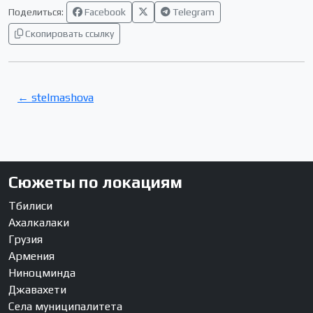
Поделиться:
Facebook
Telegram
Скопировать ссылку
← stelmashova
Сюжеты по локациям
Тбилиси
Ахалкалаки
Грузия
Армения
Ниноцминда
Джавахети
Села муниципалитета