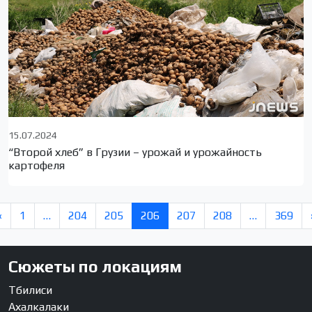
15.07.2024
“Второй хлеб” в Грузии – урожай и урожайность
картофеля
«
1
…
204
205
206
207
208
…
369
Сюжеты по локациям
Тбилиси
Ахалкалаки