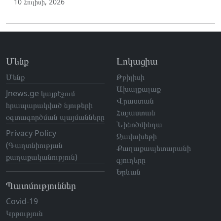
10 Հուլիսի, 2026
Մենք
Լոկացիա
Մենք
Թբիլիսի
Ախալքալաք
Jnews.ge կայքէջում
Վրաստան
հրապարակված նյութերի
Հայաստան
օգտագործման պայմանները
Նինոծմինդա
Privacy Policy
Ջավախեթի
(Գաղտնիության
Քաղաքապետարանի
քաղաքականություն)
գյուղերը
Երևան
Պատմություններ
Covid-19
Կրթություն