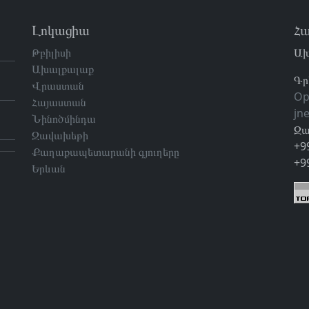
Լոկացիա
Հա
Թբիլիսի
Ախ
Ախալքալաք
Գր
Վրաստան
Op
Հայաստան
jn
Նինոծմինդա
Զա
Ջավախեթի
+9
Քաղաքապետարանի գյուղերը
+9
Երևան