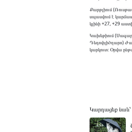
Քարթլիում (Ռուսթա
սպասվում է կարճատ
կլինի +27, +29 աստ
Կախեթիում (Սագարե
Դեդոփլիծղարո) Ժա
կարկուտ։ Օրվա ընթ
Կարդացեք նաև՝