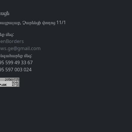
սցե
ալքալաք, Չարենցի փողոց 11/1
եք մեզ:
enBorders
ews.ge@gmail.com
նգահարեք մեզ:
95 599 49 33 67
95 597 003 024