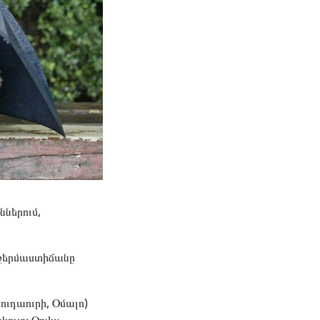
ններում,
 ջերմաստիճանը
ւդաուրի, Օմալո)