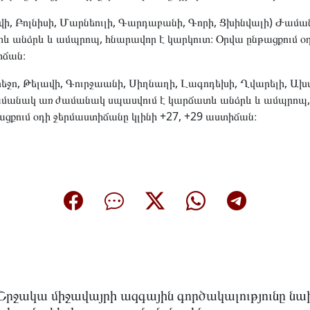
վի, Բոլնիսի, Մարնեուլի, Գարդաբանի, Գորի, Ցխինվալի) Ժա
և անձրև և ամպրոպ, հնարավոր է կարկուտ։ Օրվա ընթացքում օ
իճան։
ջո, Թելավի, Գուրջաանի, Սիղնաղի, Լագոդեխի, Ղվարելի, Ախ
մանակ առ ժամանակ սպասվում է կարճատև անձրև և ամպրոպ,
ացքում օդի ջերմաստիճանը կլինի +27, +29 աստիճան։
Շրջակա միջավայրի ազգային գործակալությունը նա