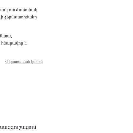
մանակ առ ժամանակ
դի ջերմաստիճանը
մետա,
 հնարավոր է
Վերատպման կանոն
խազգուշացում