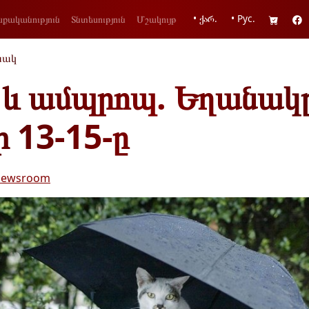
• ქარ.
• Рус.
քականություն
Տնտեսություն
Մշակույթ
նակ
 և ամպրոպ. Եղանակ
ի 13-15-ը
ewsroom