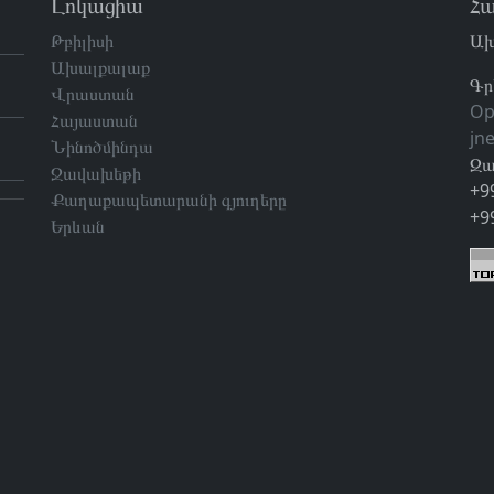
Լոկացիա
Հա
Թբիլիսի
Ախ
Ախալքալաք
Գր
Վրաստան
Op
Հայաստան
jn
Նինոծմինդա
Զա
Ջավախեթի
+9
Քաղաքապետարանի գյուղերը
+9
Երևան