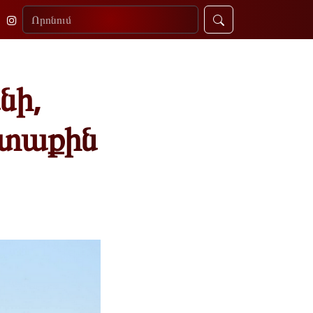
նի,
րտաքին