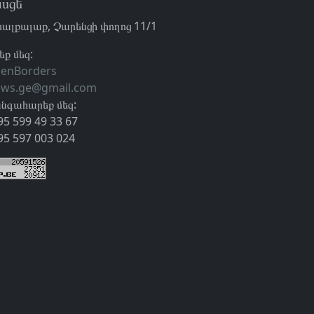
սցե
ալքալաք, Չարենցի փողոց 11/1
եք մեզ:
enBorders
ews.ge@gmail.com
նգահարեք մեզ:
95 599 49 33 67
95 597 003 024