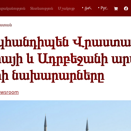
• ქარ.
• Рус.
քականություն
Տնտեսություն
Մշակույթ
ստան
 կհանդիպեն Վրաստա
իայի և Ադրբեջանի ա
րի նախարարները
ewsroom