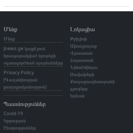
Մենք
Լոկացիա
Մենք
Թբիլիսի
Ախալքալաք
Jnews.ge կայքէջում
Վրաստան
հրապարակված նյութերի
Հայաստան
օգտագործման պայմանները
Նինոծմինդա
Privacy Policy
Ջավախեթի
(Գաղտնիության
Քաղաքապետարանի
քաղաքականություն)
գյուղերը
Երևան
Պատմություններ
Covid-19
Կրթություն
Ընտրություններ