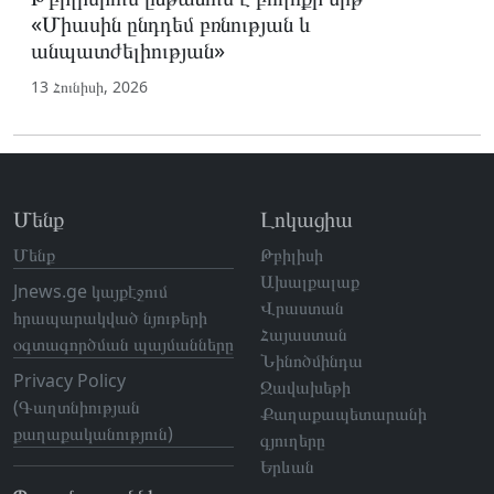
«Միասին ընդդեմ բռնության և
անպատժելիության»
13 Հունիսի, 2026
Մենք
Լոկացիա
Մենք
Թբիլիսի
Ախալքալաք
Jnews.ge կայքէջում
Վրաստան
հրապարակված նյութերի
Հայաստան
օգտագործման պայմանները
Նինոծմինդա
Privacy Policy
Ջավախեթի
(Գաղտնիության
Քաղաքապետարանի
քաղաքականություն)
գյուղերը
Երևան