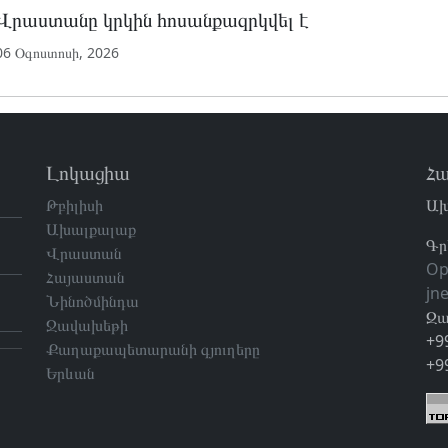
Վրաստանը կրկին հոսանքազրկվել է
06 Օգոստոսի, 2026
Լոկացիա
Հա
Թբիլիսի
Ախ
Ախալքալաք
Գր
Վրաստան
Op
Հայաստան
jn
Նինոծմինդա
Զա
Ջավախեթի
+9
Քաղաքապետարանի գյուղերը
+9
Երևան