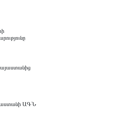
րի
րությունը
 Հայաստանից
Վրաստանի ԱԳՆ