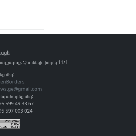
սցե
ալքալաք, Չարենցի փողոց 11/1
եք մեզ:
enBorders
ews.ge@gmail.com
նգահարեք մեզ:
95 599 49 33 67
95 597 003 024