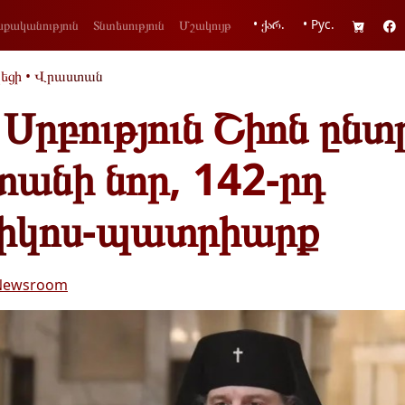
• ქარ.
• Рус.
քականություն
Տնտեսություն
Մշակույթ
եցի
•
Վրաստան
Սրբություն Շիոն ընտ
անի նոր, 142-րդ
իկոս-պատրիարք
Newsroom