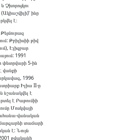
 և Չխորոցկու
 (Ակիաշվիլի)՝ ինը
րկվել է։
Թեյմուրազ
ւմ: Թբիլիսիի թիվ
ւմ), Էլիզբար
այում: 1991
ի փետրվարի 5-ին
է վանքի
արկավագ, 1996
տրիարք Իլիա II-ը
ն նշանակվել է
րտել է Բաթումիի
ումը Մոսկվայի
 քահանա-վանական
յա մարգարեի տաճարի
կան է: Նույն
 2001 թվականի