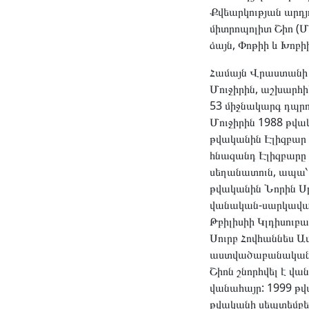
Քվեարկության արդյ
միտրոպոլիտ Շիո (Մո
ձայն, Փոթիի և Խոբիի
Համայն Վրաստանի 
Մուջիրին, աշխարհիկ
53 միջնակարգ դպրոց
Մուջիրին 1988 թվակ
թվականին Էլիզբար 
հնազանդ Էլիզբարը 
սեղանատուն, ապա՝
թվականին Նորին Սր
վանական-սարկավագ
Թբիլիսիի Կլդիսուբ
Սուրբ Հովհաննես 
աստվածաբանական ա
Շիոն շնորհվել է վա
վանահայր: 1999 թվ
թվականի սեպտեմբեր