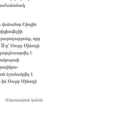
միաժամանակ
ը վանահոր Շիոյին
տիցխովելիի
րողությունը, որը
I-ը՝ Սուրբ Սինոդի
 պարգևատրվել է
իսկոպոսի
թողիկոս-
ոն նշանակվել է
ին Սուրբ Սինոդի
Վերատպման կանոն