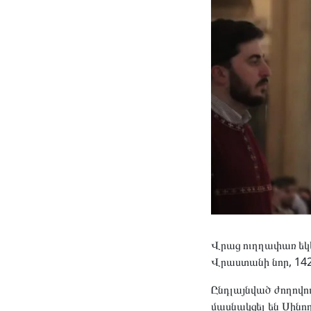
Վրաց ուղղափառ եկեղ
Վրաստանի նոր, 14
Ընդլայնված ժողովու
մասնակցել են Սինոդ