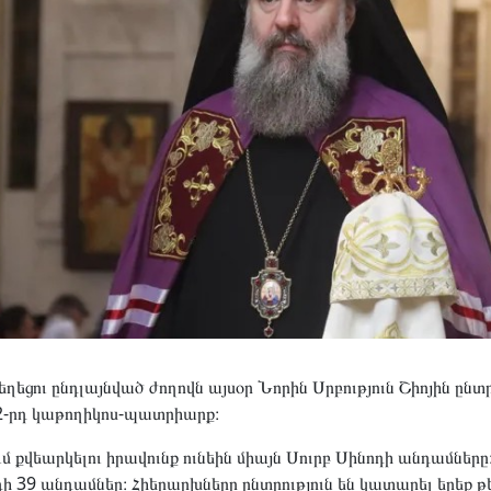
եցու ընդլայնված ժողովն այսօր Նորին Սրբություն Շիոյին ընտր
2-րդ կաթողիկոս-պատրիարք։
մ քվեարկելու իրավունք ունեին միայն Սուրբ Սինոդի անդամները
ի 39 անդամներ։ Հիերարխները ընտրություն են կատարել երեք թ