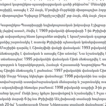
ունքում կաթողիկոս-պատրիարքական գահի թեկնածու՝ Սենակիի
ւջիրի), ստացել է 22 ձայն, Մրովելի-Ուրբենիի միտրոպոլիտ Հոբը
 միտրոպոլիտ Գրիգոլը (Բերբիչաշվիլի)՝ յոթ ձայն, մեկ ձայն չեղա
Կաթողիկոս-Պատրիարքի եպիսկոպոսական խմբավար Էլիզբար 
 լեզվով ասած, ծնվել է 1969 թվականի փետրվարի 1-ին Թբիլիսիո
ն ավարտելուց հետո (զուգահեռ սովորել է երաժշտական ​​դպրոցո
անից շարունակել է ուսումը Թբիլիսիի պետական ​​կոնսերվատորի
Մուջիրին դարձել է Շիոմղվիմի վանքի վանական: 1993 թվական
ձեռնադրվել է վանական և ստացել Շիո անունը: Նա նշանակվել 
 տնտեսագետ: 1995 թվականին վանական Շիոն ձեռնադրվել է ս
բություն և Երջանիկություն, Համայն Վրաստանի Կաթողիկոս-Պա
 Շիոյին ձեռնադրել է քահանա: 1997 թվականին վանական Շիո
անիի Սուրբ Գևորգ եկեղեցու վանահայր: 1998 թվականին նա ավա
Աստվածաբանի աստվածաբանական ճեմարանը և շարունակել ուս
կադեմիայի հեռակա բաժնում: 1998 թվականի ապրիլի 3-ին
նահոր կոչում՝ Ոսկե խաչ կրելու իրավունքով և նշանակվել է Իլ
ականի մարտի 6-ից նա Թբիլիսիի Անչիսխատի տաճարի հոգևորա
ի 20-ից՝ Նարիղալայի Սուրբ Նիկողայոս տաճարի վանահայր: