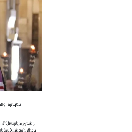
եց, որպես
։ Քվեարկությանը
եկնածուների միջև։