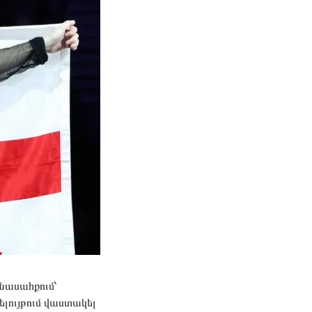
նասահքում՝
ելույթում վաստակել