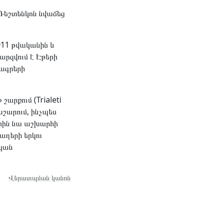
 Ռեշտենկոն նվաճեց
011 թվականին և
րզվում է Էթերի
րագրերի
շարքում (Trialeti
աշարում, ինչպես
րտին նա աշխարհի
աղերի երկու
ական
Վերատպման կանոն