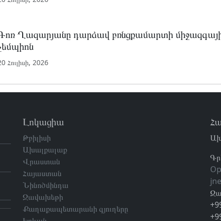
Գոռ Ղազարյանը դարձավ բռնցքամարտի միջազգայի
չեմպիոն
20 Հուլիսի, 2026
Լոկացիա
Հա
Թբիլիսի
Ախ
Ախալքալաք
Գր
Վրաստան
Op
Հայաստան
jn
Նինոծմինդա
Զա
Ջավախեթի
+9
Քաղաքապետարանի գյուղերը
+9
Երևան