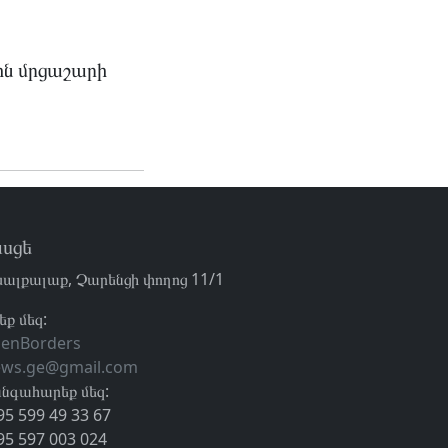
ն մրցաշարի
սցե
ալքալաք, Չարենցի փողոց 11/1
եք մեզ:
enBorders
ews.ge@gmail.com
նգահարեք մեզ:
95 599 49 33 67
95 597 003 024