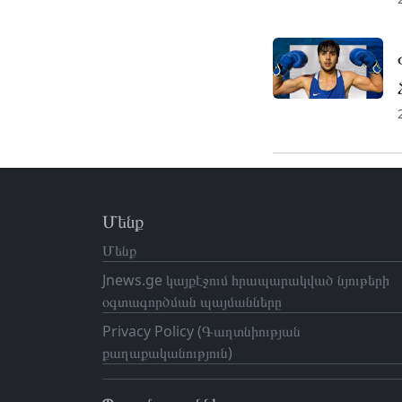
Մենք
Մենք
Jnews.ge կայքէջում հրապարակված նյութերի
օգտագործման պայմանները
Privacy Policy (Գաղտնիության
քաղաքականություն)