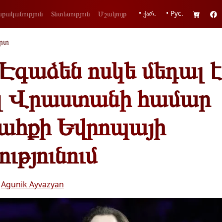
• ქარ.
• Рус.
քականություն
Տնտեսություն
Մշակույթ
րտ
Էգաձեն ոսկե մեդալ է
լ Վրաստանի համար
ահքի Եվրոպայի
ւթյունում
•
Agunik Ayvazyan