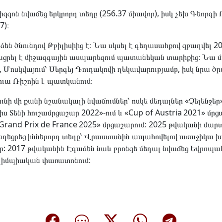
զոն նվաճեց երկրորդ տեղը (256.37 միավոր), իսկ չեխ Գեորգի
7)։
են ծնունդով Թբիլիսիից է։ Նա սկսել է գեղասահքով զբաղվել 2
ցրել է միջազգային ասպարեզում պատանեկան տարիքից։ Նա մա
, Մոսկվայում՝ Սերգեյ Դուդակովի ղեկավարությամբ, իսկ նրա ծ
նուա Ռիշոին է պատկանում։
ւնի մի քանի նշանակալի նվաճումներ՝ ոսկե մեդալներ «Չելենջեր» 
իս Տենի հուշամրցաշար 2022»-ում և «Cup of Austria 2021» մրց
«Grand Prix de France 2025» մրցաշարում: 2025 թվականի մա
բաղեցրեց իններորդ տեղը՝ Վրաստանին ապահովելով առաջիկա խ
ր: 2017 թվականին Էգաձեն նաև բրոնզե մեդալ նվաճեց Եվրոպ
լիմպիական փառատոնում: