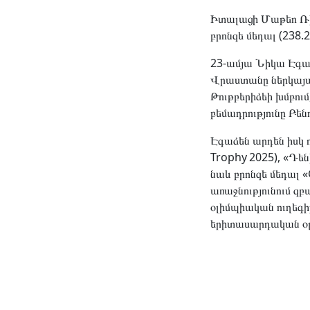
Իտալացի Մաթեո Ռիզ
բրոնզե մեդալ (238.2
23-ամյա Նիկա Էգաձ
Վրաստանը ներկայա
Թութբերիձեի խմբում
բեմադրությունը Բե
Էգաձեն արդեն իսկ ո
Trophy 2025), «Դեն
նաև բրոնզե մեդալ 
առաջնությունում զ
օլիմպիական ուղեգի
երիտասարդական օ