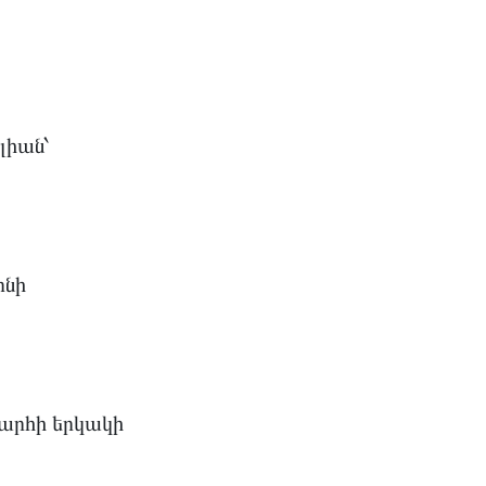
լիան՝
ոնի
արհի երկակի