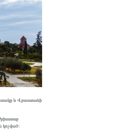
իշատակը և Վրաստանի
Քրիստոսը
ն կոչված։