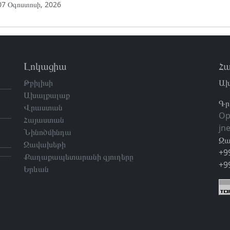
07 Օգոստոսի, 2026
Լոկացիա
Հա
Թբիլիսի
Ախ
Ախալքալաք
Գր
Վրաստան
Op
Հայաստան
jn
Նինոծմինդա
Զա
Ջավախեթի
+9
Քաղաքապետարանի գյուղերը
+9
Երևան