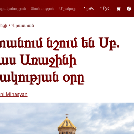
• ქარ.
• Рус.
քականություն
Տնտեսություն
Մշակույթ
եցի
•
Վրաստան
նում նշում են Սբ.
աս Առաջինի
ակության օրը
ni Minasyan