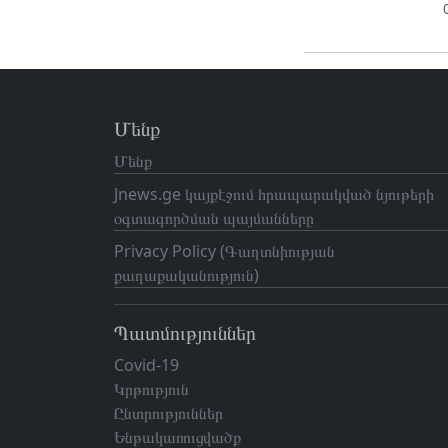
Մենք
Մենք
Jnews.ge կայքէջում հրապարակված նյութերի
օգտագործման պայմանները
Privacy Policy (Գաղտնիության
քաղաքականություն)
Պատմություններ
Covid-19
Կրթություն
Ընտրություններ
Ենթակառուցվածք