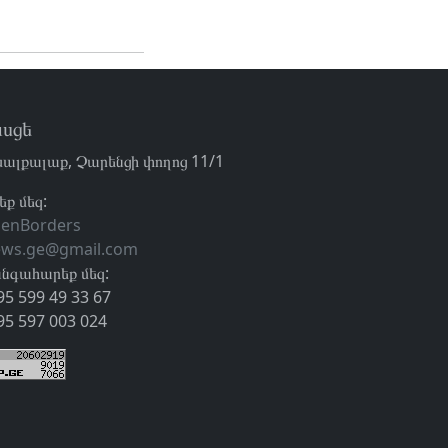
սցե
ալքալաք, Չարենցի փողոց 11/1
եք մեզ:
enBorders
ews.ge@gmail.com
նգահարեք մեզ:
95 599 49 33 67
95 597 003 024