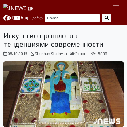
հայ.
ქართ.
Искусство прошлого с
тенденциями современности
06.10.2015
Shushan Shirinyan
Этнос
5888