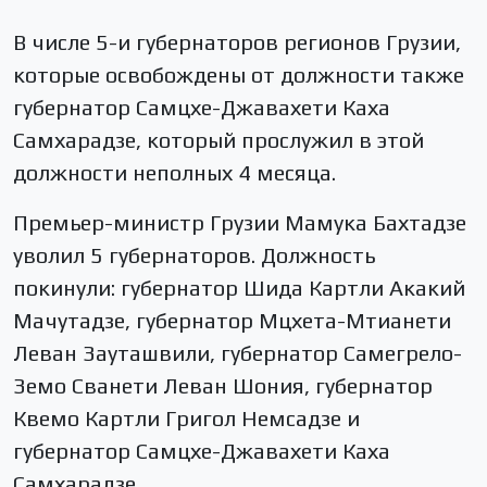
В числе 5-и губернаторов регионов Грузии,
которые освобождены от должности также
губернатор Самцхе-Джавахети Каха
Самхарадзе, который прослужил в этой
должности неполных 4 месяца.
Премьер-министр Грузии Мамука Бахтадзе
уволил 5 губернаторов. Должность
покинули: губернатор Шида Картли Акакий
Мачутадзе, губернатор Мцхета-Мтианети
Леван Зауташвили, губернатор Самегрело-
Земо Сванети Леван Шония, губернатор
Квемо Картли Григол Немсадзе и
губернатор Самцхе-Джавахети Каха
Самхарадзе.