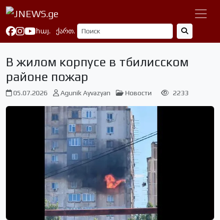
հայ.
ქართ.
В жилом корпусе в тбилисском
районе пожар
05.07.2026
Agunik Ayvazyan
Новости
2233