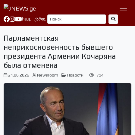
հայ.
ქართ.
Парламентская
неприкосновенность бывшего
президента Армении Кочаряна
была отменена
21.06.2026
Newsroom
Новости
794