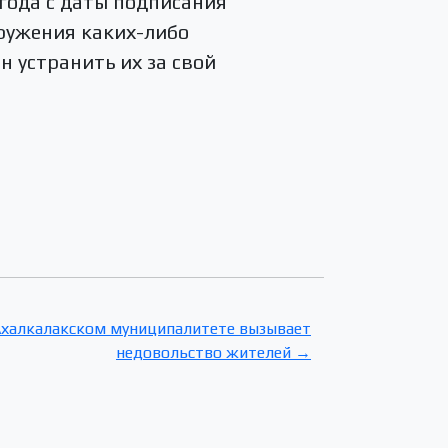
 года с даты подписания
аружения каких-либо
н устранить их за свой
Ахалкалакском муниципалитете вызывает
недовольство жителей →