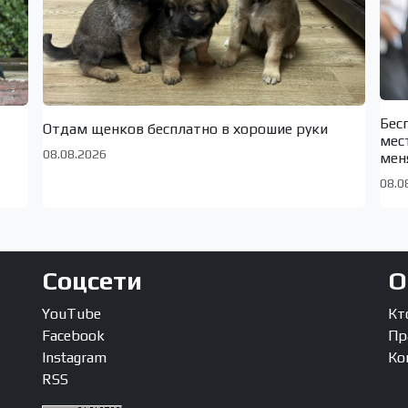
Бес
Отдам щенков бесплатно в хорошие руки
мес
08.08.2026
мен
08.0
Соцсети
О
YouTube
Кт
Facebook
Пр
Instagram
Ко
RSS