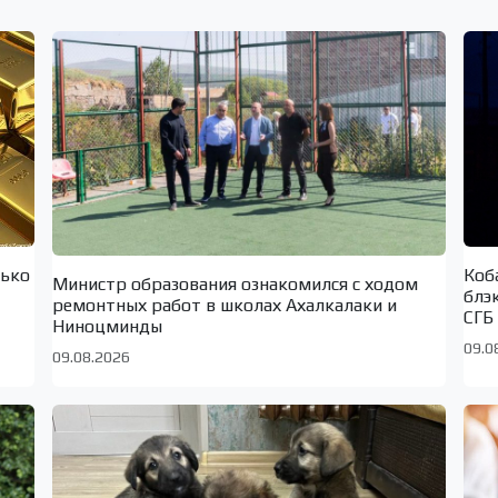
лько
Коб
Министр образования ознакомился с ходом
блэ
ремонтных работ в школах Ахалкалаки и
СГБ
Ниноцминды
09.0
09.08.2026