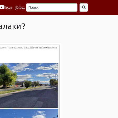
հայ.
ქართ.
алаки?