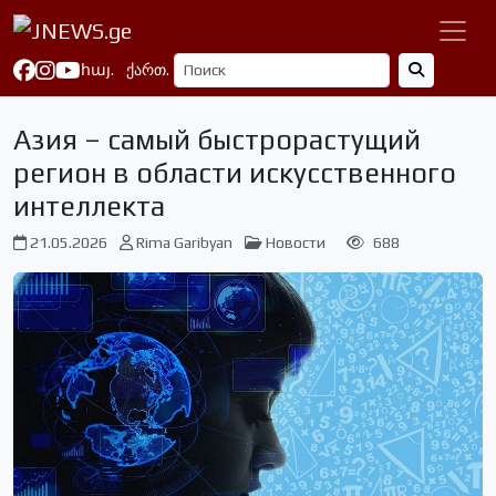
հայ.
ქართ.
Азия – самый быстрорастущий
регион в области искусственного
интеллекта
21.05.2026
Rima Garibyan
Новости
688