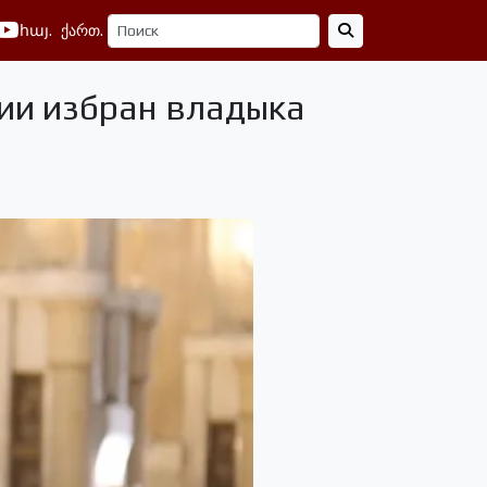
հայ.
ქართ.
ии избран владыка