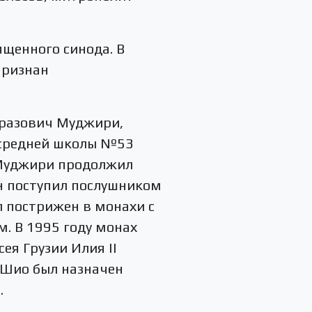
ященного синода. В
признан
уразович Муджири,
й средней школы №53
 Муджири продолжил
он поступил послушником
 пострижен в монахи с
. В 1995 году монах
ея Грузии Илия II
 Шио был назначен
.