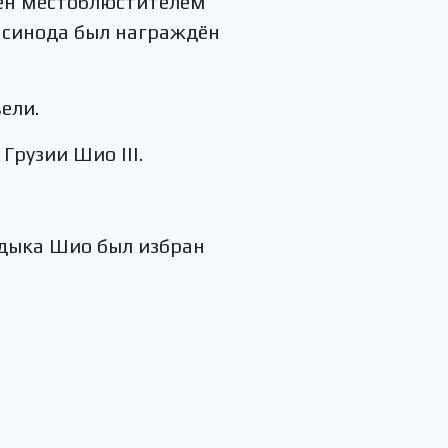
чен местоблюстителем
о синода был награждён
ели.
рузии Шио III.
адыка Шио был избран