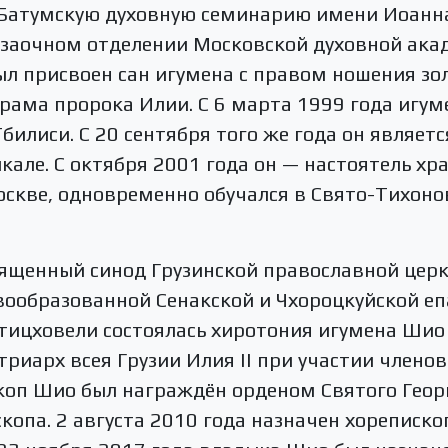
л Батумскую духовную семинарию имени Иоанна
 заочном отделении Московской духовной акад
л присвоен сан игумена с правом ношения зол
рама пророка Илии. С 6 марта 1999 года игум
билиси. С 20 сентября того же года он являет
кале. С октября 2001 года он — настоятель хр
оскве, одновременно обучался в Свято-Тихон
вященный синод Грузинской православной церк
ообразованной Сенакской и Чхороцкуйской епа
тицховели состоялась хиротония игумена Шио 
риарх всея Грузии Илия II при участии членов
коп Шио был награждён орденом Святого Георг
скопа. 2 августа 2010 года назначен хореписк