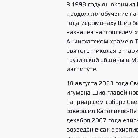
В 1998 году он окончи
продолжил обучение на
года иеромонаху Шио бы
назначен настоятелем х
Анчисхатском храме в Т
Святого Николая в Нари
грузинской общины в М
институте.
18 августа 2003 года С
игумена Шио главой нов
патриаршем соборе Све
совершил Католикос-Пат
декабря 2007 года епис
возведён в сан архиепи