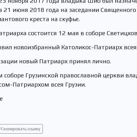
 23 ноября 2017 года владыка Шио был назна
а 21 июня 2018 года на заседании Священног
нтового креста на скуфье.
триарха состоится 12 мая в соборе Светицхов
вил новоизбранный Католикос-Патриарх всея Г
изации новый Патриарх принял лично.
м соборе Грузинской православной церкви вл
сом-Патриархом всея Грузии.
е
Скопировать ссылку