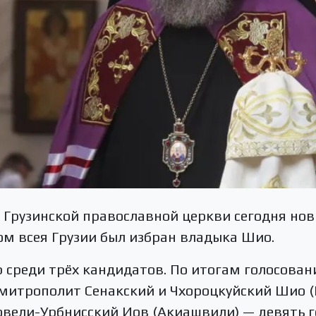
 Грузинской православной церкви сегодня но
м всея Грузии был избран владыка Шио.
 среди трёх кандидатов. По итогам голосова
 митрополит Сенакский и Чхороцкуйский Шио 
овели-Урбнисский Иов (Акиашвили) — девять 