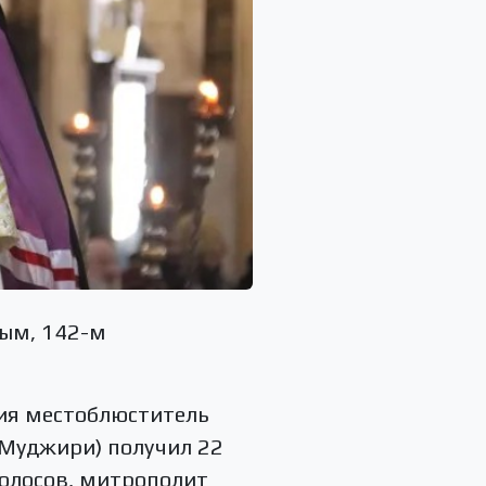
вым, 142-м
ния местоблюститель
(Муджири) получил 22
голосов, митрополит