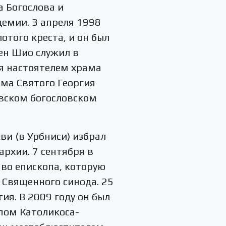
 Богослова и
емии. 3 апреля 1998
отого креста, и он был
ен Шио служил в
ся настоятелем храма
ама Святого Георгия
овском богословском
ви (в Урбниси) избрал
рхии. 7 сентября в
во епископа, которую
 Священного синода. 25
ия. В 2009 году он был
опом Католикоса-