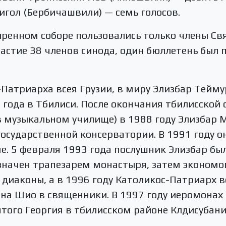
игол (Бербичашвили) — семь голосов.
ренном соборе пользовались только члены Св
астие 38 членов синода, один бюллетень был 
-Патриарха всея Грузии, в миру Элизбар Тейм
 года в Тбилиси. После окончания тбилисско
 в музыкальном училище) в 1988 году Элизбар
государственной консерватории. В 1991 году 
. 5 февраля 1993 года послушник Элизбар был
значен трапезарем монастыря, затем экономом
диаконы, а в 1996 году Католикос-Патриарх вс
на Шио в священники. В 1997 году иеромонах
того Георгия в тбилисском районе Клдисубани