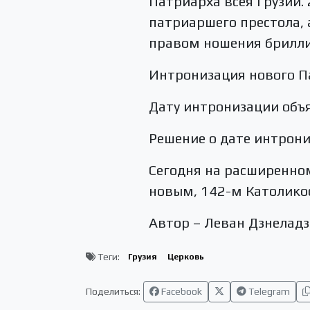
Патриарха всея Грузии.
патриаршего престола, 
правом ношения бриллиа
Интронизация нового Па
Дату интронизации объя
Решение о дате интрон
Сегодня на расширенно
новым, 142-м Католико
Автор – Леван Дзнеладз
Теги:
Грузия
Церковь
Поделиться:
Facebook
Telegram