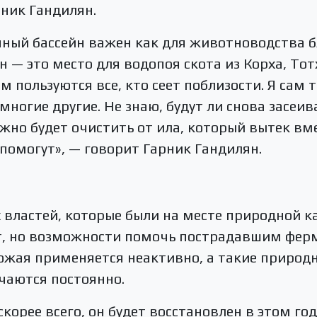
ник Гандилян.
нный бассейн важен как для животноводства б
йн — это место для водопоя скота из Корха, То
м пользуются все, кто сеет поблизости. Я сам
и многие другие. Не знаю, будут ли снова засеив
ужно будет очистить от ила, который вытек вм
помогут», — говорит Гарник Гандилян.
властей, которые были на месте природной к
т, но возможности помочь пострадавшим ферме
ожая применяется неактивно, а такие природ
учаются постоянно.
скорее всего, он будет восстановлен в этом год