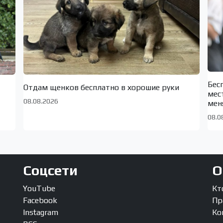
Бес
Отдам щенков бесплатно в хорошие руки
мес
08.08.2026
мен
08.0
Соцсети
О
YouTube
Кт
Facebook
Пр
Instagram
Ко