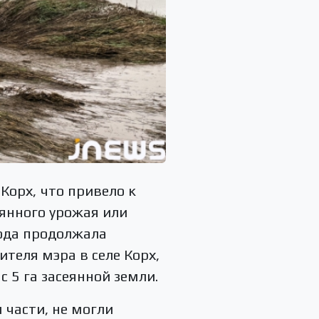
Корх, что привело к
рянного урожая или
ода продолжала
теля мэра в селе Корх,
с 5 га засеянной земли.
 части, не могли