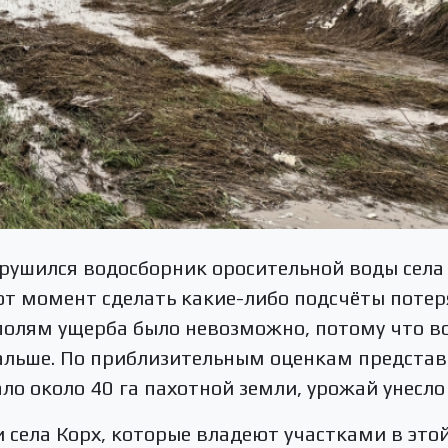
зрушился водосборник оросительной воды села 
от момент сделать какие-либо подсчёты поте
полям ущерба было невозможно, потому что в
альше. По приблизительным оценкам представи
о около 40 га пахотной земли, урожай унесло 
 села Корх, которые владеют участками в этой