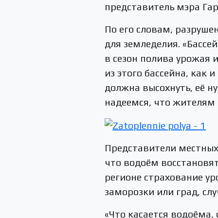
представитель мэра Гар
По его словам, разруше
для земледелия. «Бассе
в сезон полива урожая и
из этого бассейна, как 
должна высохнуть, её н
надеемся, что жителям 
Представители местных 
что водоём восстановя
регионе страхование ур
заморозки или град, сл
«Что касается водоёма, 