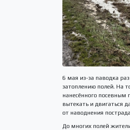
6 мая из-за паводка ра
затоплению полей. На т
нанесённого посевным 
вытекать и двигаться д
от наводнения пострадал
До многих полей жители