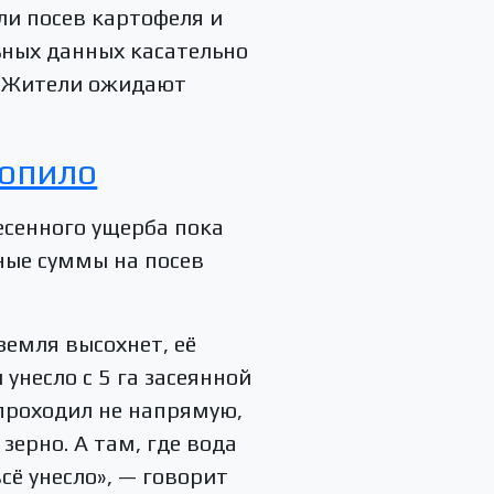
ли посев картофеля и
ьных данных касательно
. Жители ожидают
топило
есенного ущерба пока
ные суммы на посев
земля высохнет, её
унесло с 5 га засеянной
 проходил не напрямую,
ерно. А там, где вода
ё унесло», — говорит