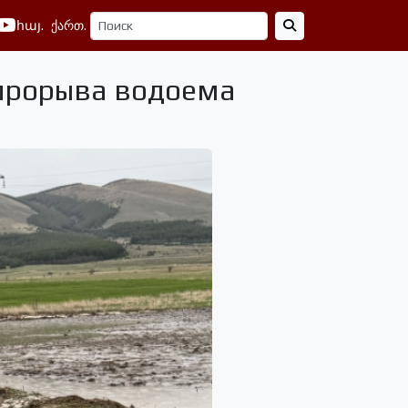
հայ.
ქართ.
 прорыва водоема