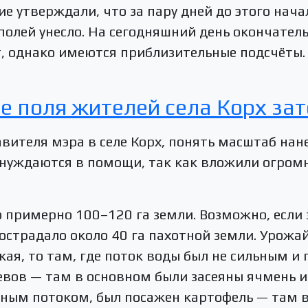
ие утверждали, что за пару дней до этого нача
полей унесло. На сегодняшний день окончател
т, однако имеются приблизительные подсчёты
е поля жителей села Корх за
ителя мэра в селе Корх, понять масштаб нан
 нуждаются в помощи, так как вложили огром
 примерно 100–120 га земли. Возможно, если 
острадало около 40 га пахотной земли. Урожай 
ожая, то там, где поток воды был не сильным и
вов — там в основном были засеяны ячмень и з
ым потоком, был посажен картофель — там вс