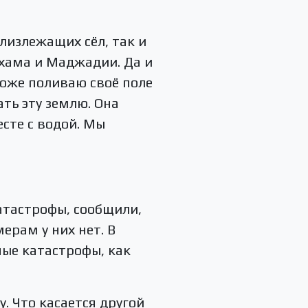
лизлежащих сёл, так и
тхама и Маджадии. Да и
 тоже поливаю своё поле
ать эту землю. Она
есте с водой. Мы
атастрофы, сообщили,
рам у них нет. В
ные катастрофы, как
у. Что касается другой