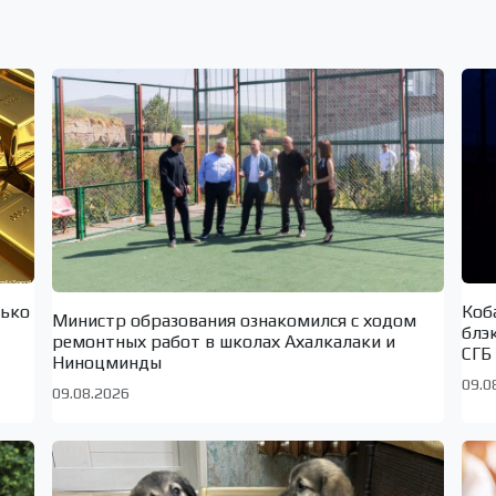
лько
Коб
Министр образования ознакомился с ходом
блэ
ремонтных работ в школах Ахалкалаки и
СГБ
Ниноцминды
09.0
09.08.2026