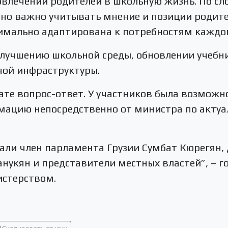
овлечении родителей в школьную жизнь. По сл
нно важно учитывать мнение и позиции родите
имально адаптирована к потребностям каждо
улучшению школьной среды, обновлении учебн
ной инфраструктуры.
те вопрос-ответ. У участников была возможн
цию непосредственно от министра по актуа
али член парламента Грузии Сумбат Кюрегян, 
укян и представители местных властей”, – г
стерством.