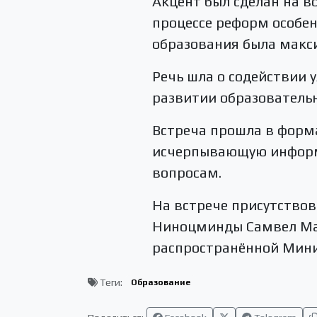
Акцент был сделан на в
процессе реформ особе
образования была макс
Речь шла о содействии 
развитии образователь
Встреча прошла в форма
исчерпывающую информа
вопросам.
На встрече присутствов
Ниноцминды Самвел Ман
распространённой Мини
Теги:
Образование