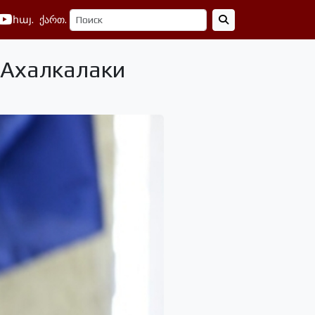
հայ.
ქართ.
 Ахалкалаки