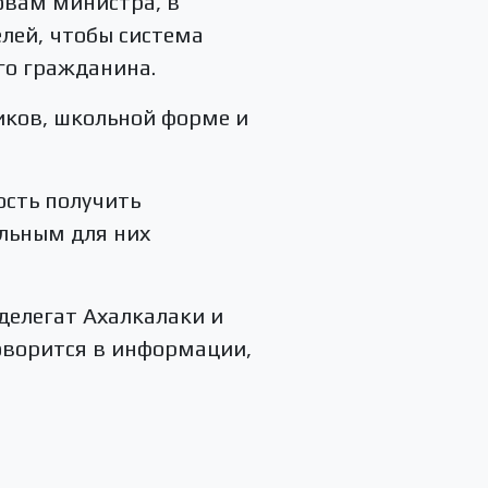
овам министра, в
лей, чтобы система
го гражданина.
иков, школьной форме и
ость получить
льным для них
делегат Ахалкалаки и
оворится в информации,